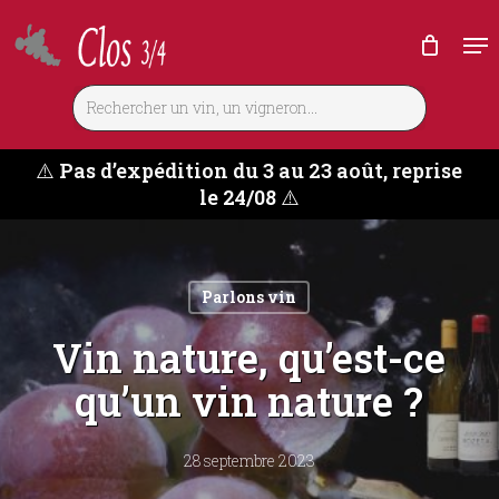
Skip
Me
to
main
content
⚠️
Pas d’expédition du 3 au 23 août, reprise
le 24/08
⚠️
Parlons vin
Vin nature, qu’est-ce
qu’un vin nature ?
28 septembre 2023