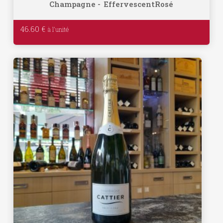
Champagne
Effervescent
Rosé
46.60
€