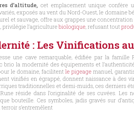
es d’altitude,
cet emplacement unique confère un
 variés, exposés au vent du Nord-Ouest, le domaine bén
turel et sauvage, offre aux grappes une concentration
 privilégie l’agriculture
biologique
, refusant tout
prod
ernité : Les Vinifications 
se une cave remarquable, édifiée par la famille 
c brio la modernité des équipements et l’authenticité
ur le domaine, facilitent
le pigeage
manuel, garanti
ment vinifiés en égrappé, donnent naissance à des v
riques traditionnelles et demi-muids, ces derniers éta
ne réside dans l’originalité de ses cuvées. Les no
e bouteille. Ces symboles, jadis gravés sur d’antiq
 terroir s’entremêlent