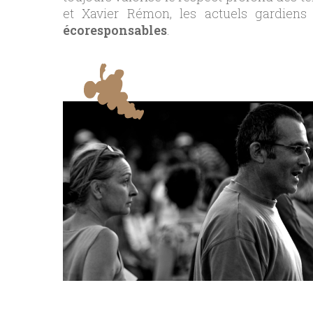
et Xavier Rémon, les actuels gardiens 
écoresponsables
.