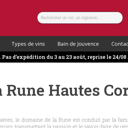
Types de vins
Bain de Jouvence
Contac
️
Pas d’expédition du 3 au 23 août, reprise le 24/08
a Rune Hautes Cor
ères, le domaine de la Rune est conduit par la fam
rroirs, transmettant la passion et le savoir-faire de