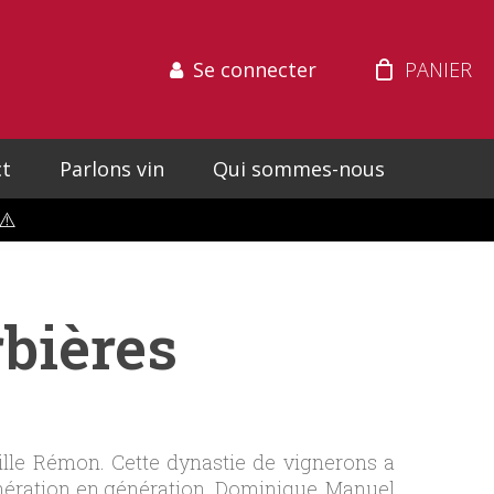
Se connecter
t
Parlons vin
Qui sommes-nous
⚠️
bières
ille Rémon. Cette dynastie de vignerons a
 génération en génération. Dominique, Manuel