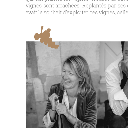
vignes sont arrachées. Replantés par ses 
avait le souhait d’exploiter ces vignes, cel