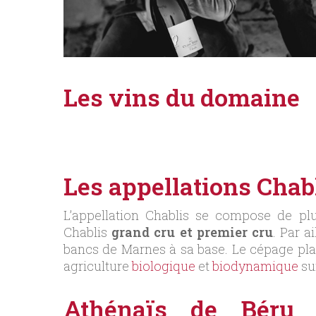
Les vins du domaine
Les appellations Chab
L’appellation Chablis se compose de plu
Chablis
grand cru et premier cru
. Par a
bancs de Marnes à sa base. Le cépage plan
agriculture
biologique
et
biodynamique
su
Athénaïs de Béru 