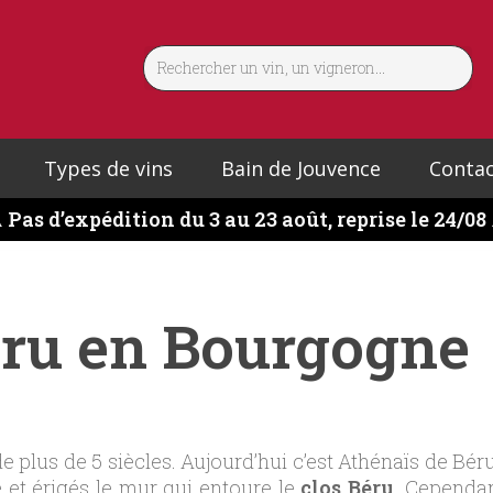
Types de vins
Bain de Jouvence
Contac
️
Pas d’expédition du 3 au 23 août, reprise le 24/08
éru en Bourgogne
de plus de 5 siècles. Aujourd’hui c’est Athénaïs de Bér
e et érigés le mur qui entoure le
clos Béru
. Cependan