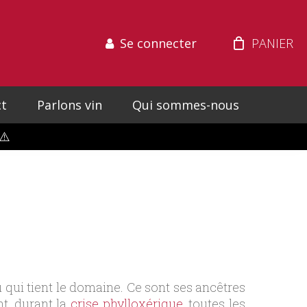
Se connecter
t
Parlons vin
Qui sommes-nous
⚠️
u qui tient le domaine. Ce sont ses ancêtres
t, durant la
crise phylloxérique
, toutes les