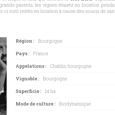
grands-parents, les vignes étaient en location penda
les-ci sont restés en location à cause des soucis de sant
Région :
Bourgogne
Pays :
France
Appelations :
Chablis, bourgogne
Vignoble :
Bourgogne
Superficie :
14 ha
Mode de culture :
Biodynamique