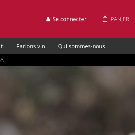
Se connecter
t
Parlons vin
Qui sommes-nous
⚠️