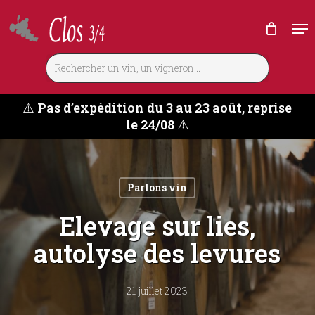
Skip
Me
to
main
content
⚠️
Pas d’expédition du 3 au 23 août, reprise
le 24/08
⚠️
Parlons vin
Elevage sur lies,
autolyse des levures
21 juillet 2023