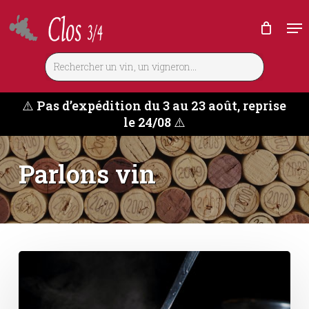
Skip
Me
to
main
content
⚠️
Pas d’expédition du 3 au 23 août, reprise
le 24/08
⚠️
Parlons vin
Quel
vin
boire
avec