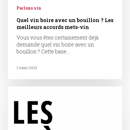
Parlons vin
Quel vin boire avec un bouillon ? Les
meilleurs accords mets-vin
Vous vous êtes certainement déjà
demandé quel vin boire avec un
bouillon ? Cette base…
1 mars 2023
Les
Frères
Soulier
:
allocation
de