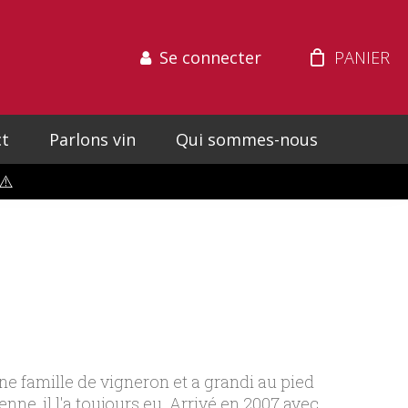
Se connecter
t
Parlons vin
Qui sommes-nous
⚠️
ne famille de vigneron et a grandi au pied
ienne, il l'a toujours eu. Arrivé en 2007 avec