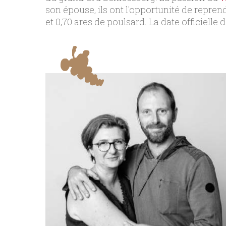
son épouse, ils ont l'opportunité de repren
et 0,70 ares de poulsard. La date officielle 