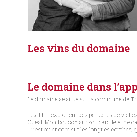
Les vins du domaine
Le domaine dans l’app
Le domaine se situe sur la commune de Tré
Les Thill exploitent des parcelles de viell
Ouest, Montboucon sur sol d’argile et de c
Ouest ou encore sur les longues combes, qu