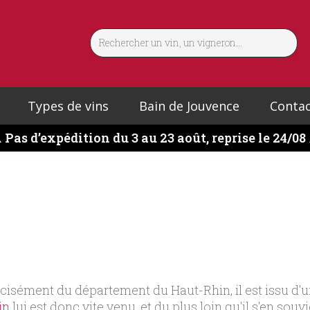
Types de vins
Bain de Jouvence
Contac
️
Pas d’expédition du 3 au 23 août, reprise le 24/08
cisément du département du Haut-Rhin, il est issu d'u
in
lui est donc vite venu, et du plus loin qu'il s'en souv