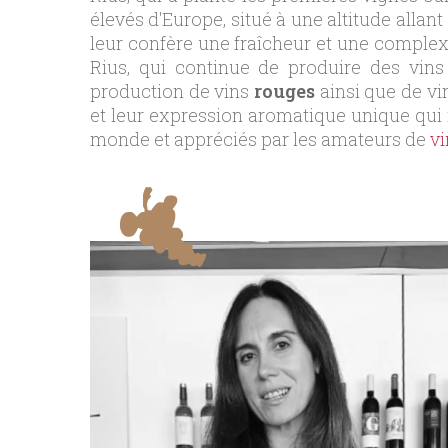
élevés d'Europe, situé à une altitude allan
leur confère une fraîcheur et une complex
Rius, qui continue de produire des vins 
production de vins
rouges
ainsi que de v
et leur expression aromatique unique qui re
monde et appréciés par les amateurs de
vi