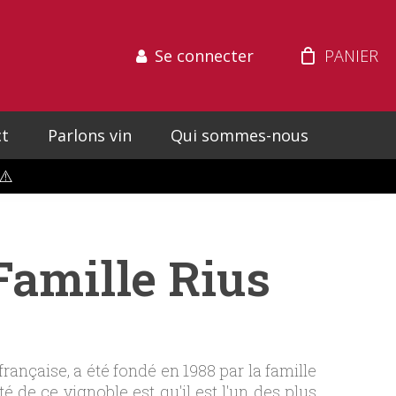
Se connecter
t
Parlons vin
Qui sommes-nous
⚠️
Famille Rius
française, a été fondé en 1988 par la famille
ité de ce vignoble est qu'il est l'un des plus