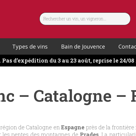
Types de vins
Bain de Jouvence
Contac
️
Pas d’expédition du 3 au 23 août, reprise le 24/08
c – Catalogne – 
a région de Catalogne en
Espagne
près de la frontière 
sur les pentes des montagnes de
Prades
. La particular