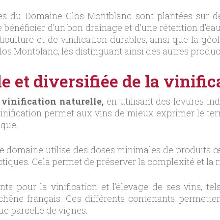
nes du Domaine Clos Montblanc sont plantées sur de
énéficier d’un bon drainage et d’une rétention d’eau 
ticulture et de vinification durables, ainsi que la géol
Clos Montblanc, les distinguant ainsi des autres produ
 et diversifiée de la vinific
e
vinification naturelle,
en utilisant des levures in
 vinification permet aux vins de mieux exprimer le terr
ique.
, le domaine utilise des doses minimales de produits œ
ctiques. Cela permet de préserver la complexité et la
ants pour la vinification et l’élevage de ses vins, t
hêne français. Ces différents contenants permetten
e parcelle de vignes.