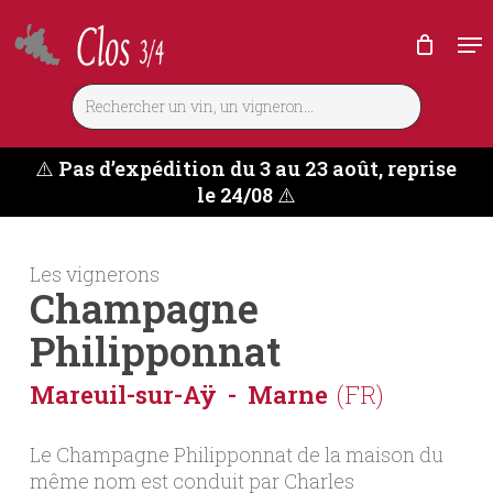
Skip
Me
to
main
content
⚠️
Pas d’expédition du 3 au 23 août, reprise
le 24/08
⚠️
Les vignerons
Champagne
Philipponnat
Mareuil-sur-Aÿ
Marne
(FR)
Le Champagne Philipponnat de la maison du
même nom est conduit par Charles