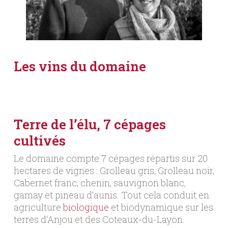
Les vins du domaine
Terre de l’élu, 7 cépages
cultivés
Le domaine compte 7 cépages répartis sur 20
hectares de vignes : Grolleau gris, Grolleau noir,
Cabernet franc, chenin, sauvignon blanc,
gamay et pineau d’aunis. Tout cela conduit en
agriculture
biologique
et biodynamique sur les
terres d’Anjou et des Coteaux-du-Layon.