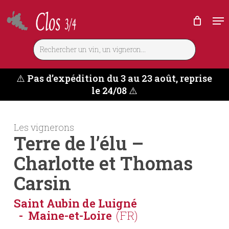
Skip
Me
to
main
content
⚠️
Pas d’expédition du 3 au 23 août, reprise
le 24/08
⚠️
Les vignerons
Terre de l’élu –
Charlotte et Thomas
Carsin
Saint Aubin de Luigné
Maine-et-Loire
(FR)