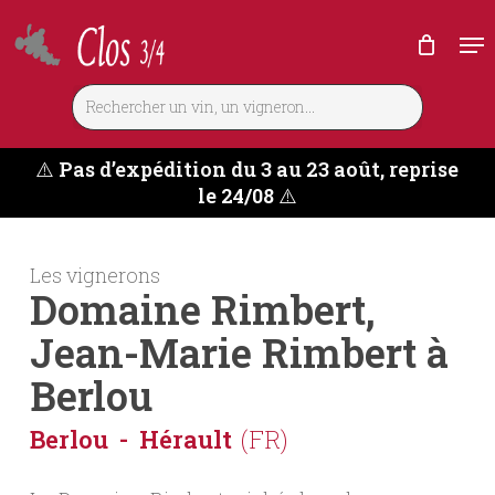
Skip
Me
to
main
content
⚠️
Pas d’expédition du 3 au 23 août, reprise
le 24/08
⚠️
Les vignerons
Domaine Rimbert,
Jean-Marie Rimbert à
Berlou
Berlou
Hérault
(FR)