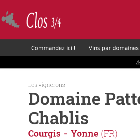
Skip
to
main
content
Commandez ici !
Vins par domaines
⚠
Les vignerons
Domaine Patt
Chablis
Courgis
Yonne
(FR)