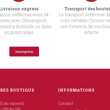
Livraison express
Transport des boutei
raison s’effectue sous 24-
Le transport s’effectue d
eures avec Chronopost,
colis certifiés Chrono-vi
ement a domicile ou dans
une livraison de vos bou
un point relais
intacte
Inscription
RES BOUTIQUE
INFORMATIONS
i au samedi :
Contact
 | 15h30-19h