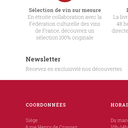
Sélection de vin sur mesure
En étroite collaboration avec la
La liv
Fédération culturelle des vins
48 h
de France, découvrez un
direct
sélection 100% originale
Newsletter
Recevez en exclusivité nos découvertes
COORDONNÉES
HORAI
Siège :
Du mard
6 rue Henry de Crousaz
10h-14h