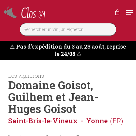
Skip
Me
to
main
content
⚠️
Pas d’expédition du 3 au 23 août, reprise
le 24/08
⚠️
Les vignerons
Domaine Goisot,
Guilhem et Jean-
Huges Goisot
Saint-Bris-le-Vineux
Yonne
(FR)