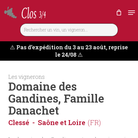
Skip
Me
to
main
content
⚠️
Pas d’expédition du 3 au 23 août, reprise
le 24/08
⚠️
Les vignerons
Domaine des
Gandines, Famille
Danachet
Clessé
Saône et Loire
(FR)