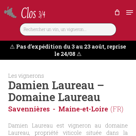
Skip
Me
to
main
content
⚠️
Pas d’expédition du 3 au 23 août, reprise
le 24/08
⚠️
Les vignerons
Damien Laureau –
Domaine Laureau
Savennières
Maine-et-Loire
(FR)
Damien Laureau est vigneron au domaine
Laureau, propriété viticole située dans la