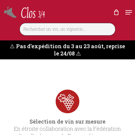
Skip
Me
to
main
content
⚠️
Pas d’expédition du 3 au 23 août, reprise
le 24/08
⚠️
Sélection de vin sur mesure
En étroite collaboration avec la Fédération