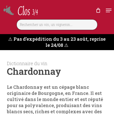
Skip
Me
to
main
content
⚠️
Pas d’expédition du 3 au 23 août, reprise
le 24/08
⚠️
Dictionnaire du vin
Chardonnay
Le Chardonnay est un cépage blanc
originaire de Bourgogne, en France. Il est
cultivé dans le monde entier et est réputé
pour sa polyvalence, produisant des vins
blancs secs, riches et complexes avec des