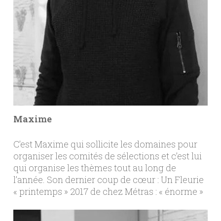
Maxime
C’est Maxime qui sollicite les domaines pour
organiser les comités de sélections et c’est lui
qui organise les thèmes tout au long de
l’année. Son dernier coup de cœur : Un Fleurie
« printemps » 2017 de chez Métras : « énorme »