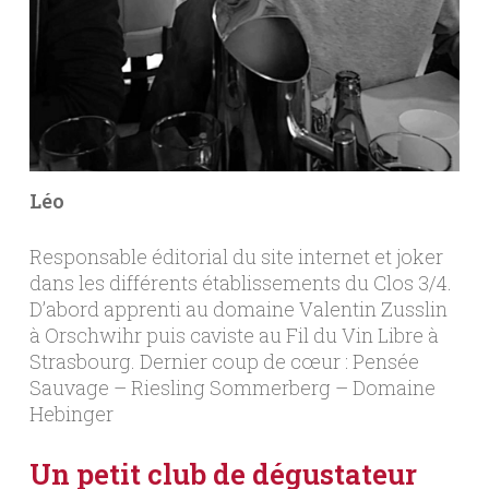
Léo
Responsable éditorial du site internet et joker
dans les différents établissements du Clos 3/4.
D’abord apprenti au domaine Valentin Zusslin
à Orschwihr puis caviste au Fil du Vin Libre à
Strasbourg. Dernier coup de cœur : Pensée
Sauvage – Riesling Sommerberg – Domaine
Hebinger
Un petit club de dégustateur