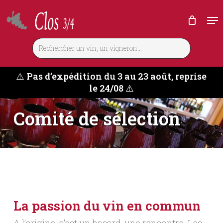
Skip
Me
to
main
content
⚠️
Pas d’expédition du 3 au 23 août, reprise
le 24/08
⚠️
Comité de sélection
La passion du vin en commun
A l’origine, c’est un hasard, une rencontre. Les