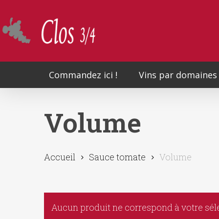
Skip
to
main
content
Commandez ici !
Vins par domaines
Volume
Accueil
Sauce tomate
Volume
Aucun produit ne correspond à votre sél