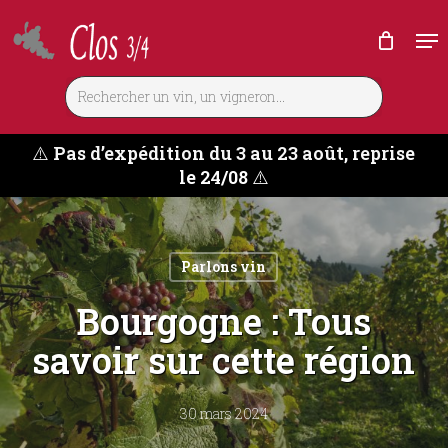
Skip
Me
to
main
content
⚠️
Pas d’expédition du 3 au 23 août, reprise
le 24/08
⚠️
Parlons vin
Bourgogne : Tous
savoir sur cette région
30 mars 2024