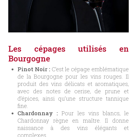
Les cépages utilisés en
Bourgogne
Pinot Noir :
C’est le cépage emblématique
de la Bourgogne pour les vins rouges. Il
produit des vins délicats et aromatiques,
avec des notes de cerise, de prune et
d’épices, ainsi qu’une structure tannique
fine.
Chardonnay :
Pour les vins blancs, le
Chardonnay règne en maître. Il donne
naissance à des vins élégants et
complexes.