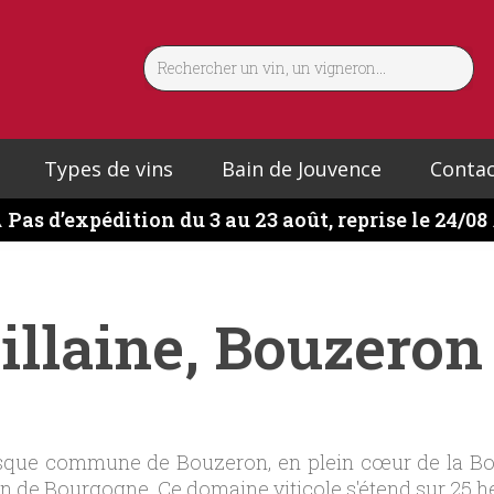
Types de vins
Bain de Jouvence
Contac
️
Pas d’expédition du 3 au 23 août, reprise le 24/08
illaine, Bouzero
esque commune de Bouzeron, en plein cœur de la Bour
 de Bourgogne. Ce domaine viticole s'étend sur 25 hect