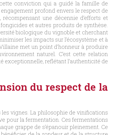
 cette conviction qui a guidé la famille de
un engagement profond envers le respect de
7, récompensant une décennie d’efforts et
fongicides et autres produits de synthèse.
iversité biologique du vignoble et cherchant
à minimiser les impacts sur l’écosystème et à
e Villaine met un point d’honneur à produire
vironnement naturel. C’est cette relation
 exceptionnelle, reflétant l’authenticité de
nsion du respect de la
les vignes. La philosophie de vinifications
cave pour la fermentation. Ces fermentations
chaque grappe de s’épanouir pleinement. Ce
énéficier de la rondeur et de la structure