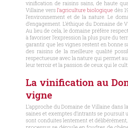
vinification de raisins sains, de haute qu
Villaine vers
l’agriculture biologique
dès 19
l’environnement et de la nature. Le doma
d’engagement. L’éthique du Domaine de Vil
Au lieu de cela, le domaine préfère respect
à favoriser l’expression la plus pure du ter
garantir que les vignes restent en bonne sa
des raisins de la meilleure qualité poss
respectueuse avec la nature qui permet au D
leur terroir et la passion de ceux qui le cult
La vinification au Do
vigne
L’approche du Domaine de Villaine dans la 
saines et exemptes d’intrants se poursuit u
sont conduites lentement et délibérément,
processus se déroule en foudres de chêne,