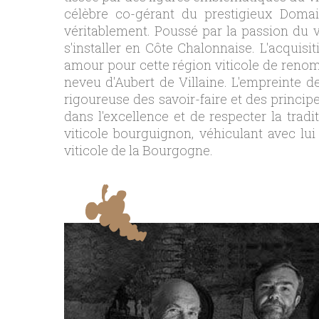
célèbre co-gérant du prestigieux Doma
véritablement. Poussé par la passion du v
s'installer en Côte Chalonnaise. L'acquis
amour pour cette région viticole de renom
neveu d'Aubert de Villaine. L'empreinte 
rigoureuse des savoir-faire et des princip
dans l'excellence et de respecter la trad
viticole bourguignon, véhiculant avec lui
viticole de la Bourgogne.