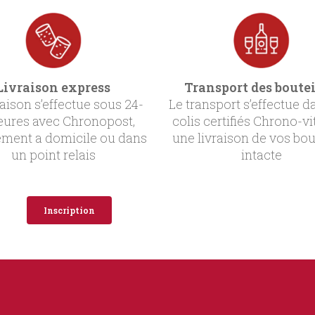
Livraison express
Transport des boutei
raison s’effectue sous 24-
Le transport s’effectue d
eures avec Chronopost,
colis certifiés Chrono-vi
ement a domicile ou dans
une livraison de vos bou
un point relais
intacte
Inscription