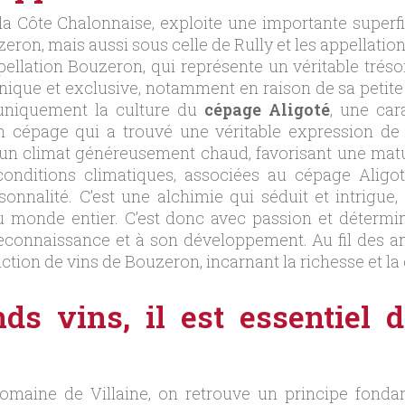
la Côte Chalonnaise, exploite une importante superf
ron, mais aussi sous celle de Rully et les appellatio
appellation Bouzeron, qui représente un véritable tré
ique et exclusive, notamment en raison de sa petite ta
t uniquement la culture du
cépage Aligoté
, une car
n cépage qui a trouvé une véritable expression de 
d’un climat généreusement chaud, favorisant une matu
 conditions climatiques, associées au cépage Aligo
onnalité. C’est une alchimie qui séduit et intrigue, 
au monde entier. C’est donc avec passion et détermin
reconnaissance et à son développement. Au fil des a
ion de vins de Bouzeron, incarnant la richesse et la 
ds vins, il est essentiel d
omaine de Villaine, on retrouve un principe fondam