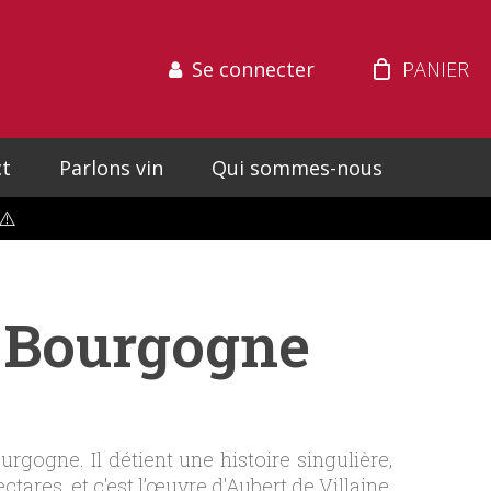
Se connecter
t
Parlons vin
Qui sommes-nous
⚠️
n Bourgogne
gogne. Il détient une histoire singulière,
ares, et c'est l’œuvre d'Aubert de Villaine,