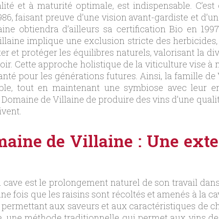
alité et à maturité optimale, est indispensable. C’est
86, faisant preuve d’une vision avant-gardiste et d’
ine obtiendra d’ailleurs sa certification Bio en 199
laine implique une exclusion stricte des herbicides, 
er et protéger les équilibres naturels, valorisant la d
roir. Cette approche holistique de la viticulture vise 
nté pour les générations futures. Ainsi, la famille d
ible, tout en maintenant une symbiose avec leur en
omaine de Villaine de produire des vins d’une qualité
ivent.
maine de Villaine : Une exte
cave est le prolongement naturel de son travail dans 
ne fois que les raisins sont récoltés et amenés à la 
 permettant aux saveurs et aux caractéristiques de 
 une méthode traditionnelle qui permet aux vins de b