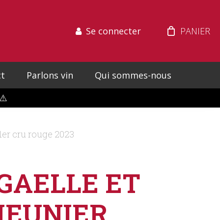
Se connecter
t
Parlons vin
Qui sommes-nous
⚠️
r cru rouge 2023
GAELLE ET
MEUNIER