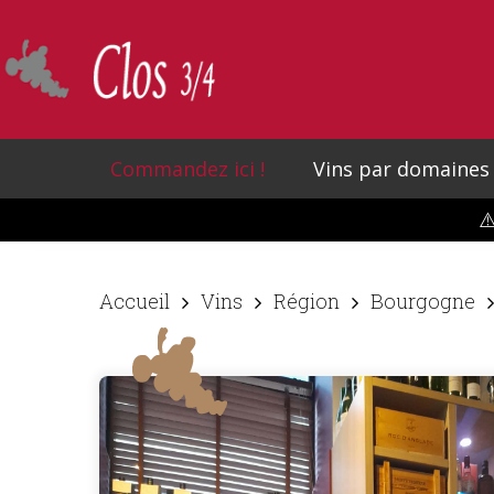
Skip
to
main
content
Commandez ici !
Vins par domaines
⚠
Accueil
Vins
Région
Bourgogne